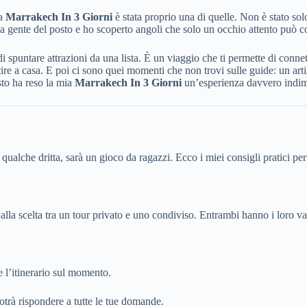
ta
Marrakech In 3 Giorni
è stata proprio una di quelle. Non è stato sol
 la gente del posto e ho scoperto angoli che solo un occhio attento può c
i spuntare attrazioni da una lista. È un viaggio che ti permette di connett
ire a casa. E poi ci sono quei momenti che non trovi sulle guide: un arti
sto ha reso la mia
Marrakech In 3 Giorni
un’esperienza davvero indim
lche dritta, sarà un gioco da ragazzi. Ecco i miei consigli pratici per
lla scelta tra un tour privato e uno condiviso. Entrambi hanno i loro va
 l’itinerario sul momento.
otrà rispondere a tutte le tue domande.