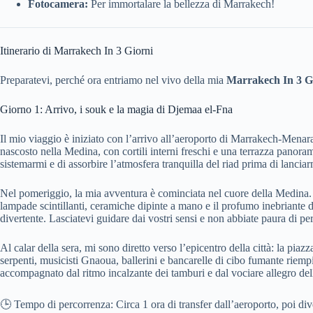
Fotocamera:
Per immortalare la bellezza di Marrakech!
Itinerario di Marrakech In 3 Giorni
Preparatevi, perché ora entriamo nel vivo della mia
Marrakech In 3 G
Giorno 1: Arrivo, i souk e la magia di Djemaa el-Fna
Il mio viaggio è iniziato con l’arrivo all’aeroporto di Marrakech-Menar
nascosto nella Medina, con cortili interni freschi e una terrazza panoram
sistemarmi e di assorbire l’atmosfera tranquilla del riad prima di lanciar
Nel pomeriggio, la mia avventura è cominciata nel cuore della Medina. Ho
lampade scintillanti, ceramiche dipinte a mano e il profumo inebriante 
divertente. Lasciatevi guidare dai vostri sensi e non abbiate paura di per
Al calar della sera, mi sono diretto verso l’epicentro della città: la pi
serpenti, musicisti Gnaoua, ballerini e bancarelle di cibo fumante riempi
accompagnato dal ritmo incalzante dei tamburi e dal vociare allegro dell
🕒 Tempo di percorrenza: Circa 1 ora di transfer dall’aeroporto, poi div