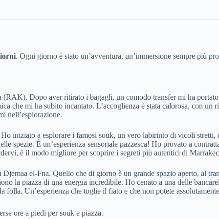
iorni
. Ogni giorno è stato un’avventura, un’immersione sempre più pro
a (RAK). Dopo aver ritirato i bagagli, un comodo transfer mi ha portato 
ica che mi ha subito incantato. L’accoglienza è stata calorosa, con un ri
mi nell’esplorazione.
 iniziato a esplorare i famosi souk, un vero labirinto di vicoli stretti,
delle spezie. È un’esperienza sensoriale pazzesca! Ho provato a contratt
dervi, è il modo migliore per scoprire i segreti più autentici di Marrakec
azza Djemaa el-Fna. Quello che di giorno è un grande spazio aperto, al tra
ono la piazza di una energia incredibile. Ho cenato a una delle bancarelle
a folla. Un’esperienza che toglie il fiato e che non potete assolutament
erse ore a piedi per souk e piazza.