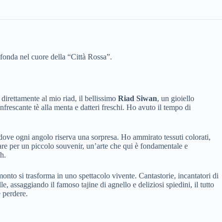
fonda nel cuore della “Città Rossa”.
direttamente al mio riad, il bellissimo
Riad Siwan
, un gioiello
nfrescante tè alla menta e datteri freschi. Ho avuto il tempo di
 dove ogni angolo riserva una sorpresa. Ho ammirato tessuti colorati,
are per un piccolo souvenir, un’arte che qui è fondamentale e
h.
monto si trasforma in uno spettacolo vivente. Cantastorie, incantatori di
, assaggiando il famoso tajine di agnello e deliziosi spiedini, il tutto
e perdere.