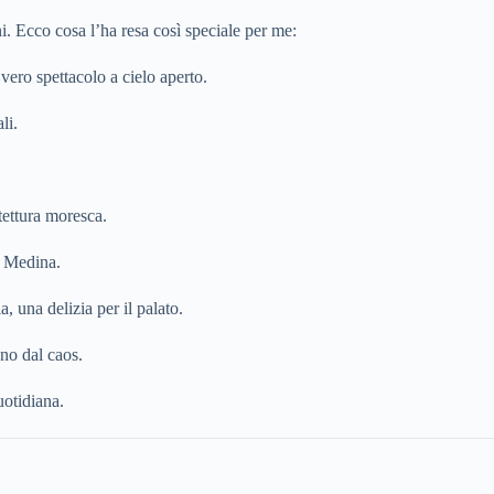
. Ecco cosa l’ha resa così speciale per me:
ero spettacolo a cielo aperto.
li.
itettura moresca.
a Medina.
a, una delizia per il palato.
no dal caos.
uotidiana.