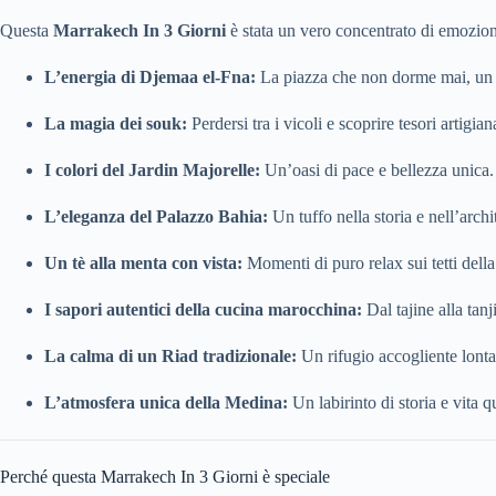
Questa
Marrakech In 3 Giorni
è stata un vero concentrato di emozioni
L’energia di Djemaa el-Fna:
La piazza che non dorme mai, un v
La magia dei souk:
Perdersi tra i vicoli e scoprire tesori artigiana
I colori del Jardin Majorelle:
Un’oasi di pace e bellezza unica.
L’eleganza del Palazzo Bahia:
Un tuffo nella storia e nell’arch
Un tè alla menta con vista:
Momenti di puro relax sui tetti dell
I sapori autentici della cucina marocchina:
Dal tajine alla tanji
La calma di un Riad tradizionale:
Un rifugio accogliente lonta
L’atmosfera unica della Medina:
Un labirinto di storia e vita q
Perché questa Marrakech In 3 Giorni è speciale