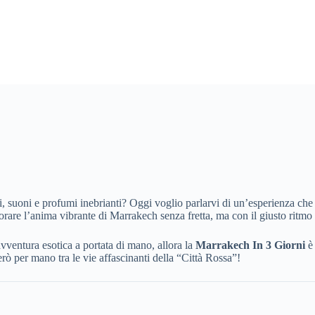
i, suoni e profumi inebrianti? Oggi voglio parlarvi di un’esperienza che
rare l’anima vibrante di Marrakech senza fretta, ma con il giusto ritmo pe
ventura esotica a portata di mano, allora la
Marrakech In 3 Giorni
è 
erò per mano tra le vie affascinanti della “Città Rossa”!